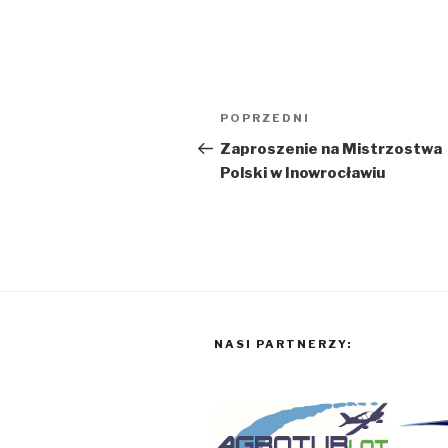
Nawigacja
Poprzedni
POPRZEDNI
wpisu
wpis
Zaproszenie na Mistrzostwa
Polski w Inowrocławiu
NASI PARTNERZY: