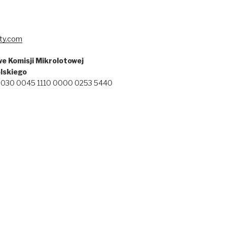
ty.com
e Komisji Mikrolotowej
lskiego
 2030 0045 1110 0000 0253 5440