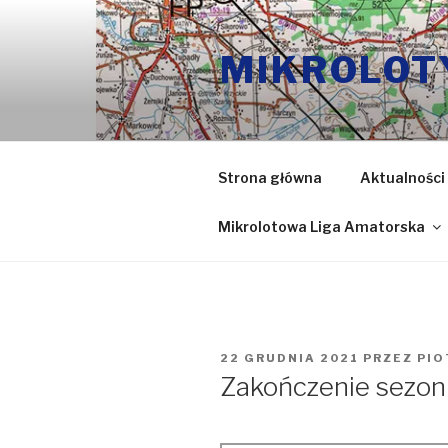
Przeskocz
do
MIKROLOT
treści
Strona główna
Aktualności
Mikrolotowa Liga Amatorska
OPUBLIKOWANE
22 GRUDNIA 2021
PRZEZ
PIO
W
Zakończenie sezon