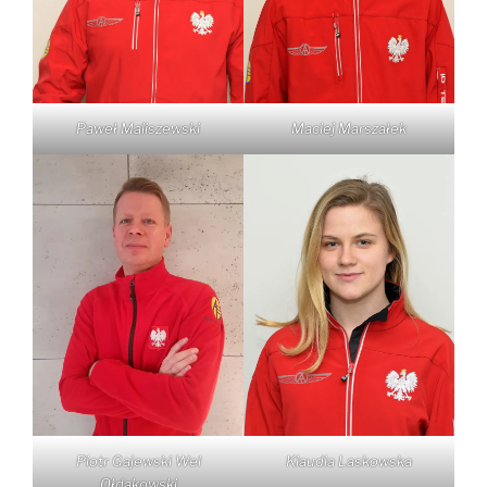
Paweł Maliszewski
Maciej Marszałek
Piotr Gajewski Wel
Klaudia Laskowska
Ołdakowski