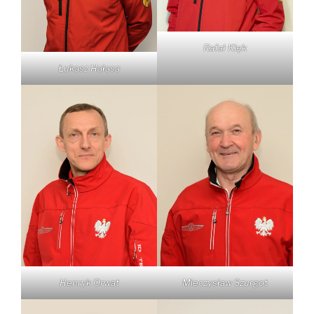
Rafał Klęk
Łukasz Hałasa
Henryk Orwat
Mieczysław Szurgot