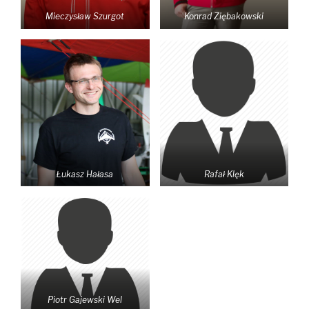
Mieczysław Szurgot
Konrad Ziębakowski
Łukasz Hałasa
Rafał Klęk
Piotr Gajewski Wel