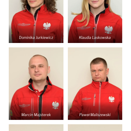
Dominika Jurkiewicz
Klaudia Laskowska
Marcin Majsterek
Paweł Maliszewski