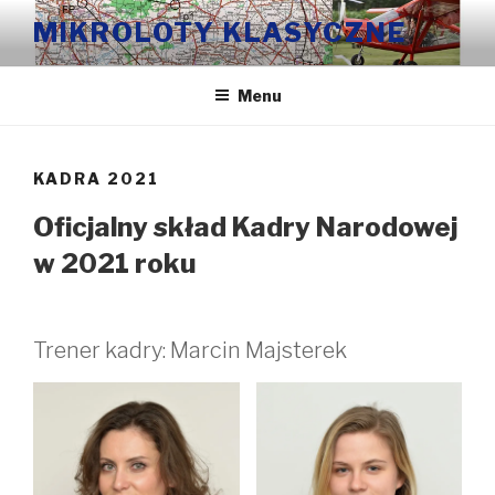
Przeskocz
MIKROLOTY KLASYCZNE
do
treści
Menu
KADRA 2021
Oficjalny skład Kadry Narodowej
w 2021 roku
Trener kadry: Marcin Majsterek