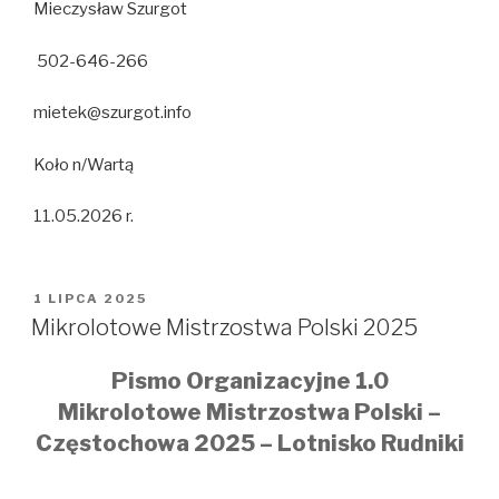
Mieczysław Szurgot
502-646-266
mietek@szurgot.info
Koło n/Wartą
11.05.2026 r.
OPUBLIKOWANE
1 LIPCA 2025
W
Mikrolotowe Mistrzostwa Polski 2025
Pismo Organizacyjne 1.0
Mikrolotowe Mistrzostwa Polski –
Częstochowa 2025 – Lotnisko Rudniki