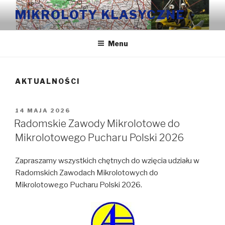
Przeskocz
MIKROLOTY KLASYCZNE
do
treści
Menu
AKTUALNOŚCI
OPUBLIKOWANE
14 MAJA 2026
W
Radomskie Zawody Mikrolotowe do
Mikrolotowego Pucharu Polski 2026
Zapraszamy wszystkich chętnych do wzięcia udziału w
Radomskich Zawodach Mikrolotowych do
Mikrolotowego Pucharu Polski 2026.