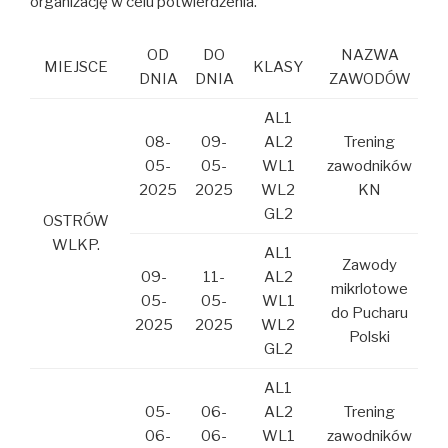
organizację w celu potwierdzenia.
OD
DO
NAZWA
MIEJSCE
KLASY
DNIA
DNIA
ZAWODÓW
AL1
08-
09-
AL2
Trening
05-
05-
WL1
zawodników
2025
2025
WL2
KN
GL2
OSTRÓW
WLKP.
AL1
Zawody
09-
11-
AL2
mikrlotowe
05-
05-
WL1
do Pucharu
2025
2025
WL2
Polski
GL2
AL1
05-
06-
AL2
Trening
06-
06-
WL1
zawodników