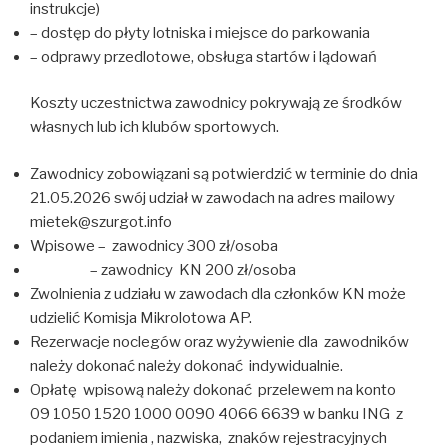
instrukcje)
– dostęp do płyty lotniska i miejsce do parkowania
– odprawy przedlotowe, obsługa startów i lądowań
Koszty uczestnictwa zawodnicy pokrywają ze środków
własnych lub ich klubów sportowych.
Zawodnicy zobowiązani są potwierdzić w terminie do dnia
21.05.2026 swój udział w zawodach na adres mailowy
mietek@szurgot.info
Wpisowe – zawodnicy 300 zł/osoba
– zawodnicy KN 200 zł/osoba
Zwolnienia z udziału w zawodach dla członków KN może
udzielić Komisja Mikrolotowa AP.
Rezerwacje noclegów oraz wyżywienie dla zawodników
należy dokonać należy dokonać indywidualnie.
Opłatę wpisową należy dokonać przelewem na konto
09 1050 1520 1000 0090 4066 6639 w banku ING z
podaniem imienia , nazwiska, znaków rejestracyjnych