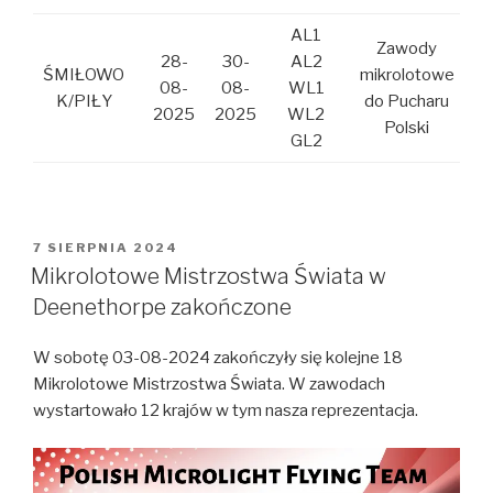
AL1
Zawody
28-
30-
AL2
ŚMIŁOWO
mikrolotowe
08-
08-
WL1
K/PIŁY
do Pucharu
2025
2025
WL2
Polski
GL2
OPUBLIKOWANE
7 SIERPNIA 2024
W
Mikrolotowe Mistrzostwa Świata w
Deenethorpe zakończone
W sobotę 03-08-2024 zakończyły się kolejne 18
Mikrolotowe Mistrzostwa Świata. W zawodach
wystartowało 12 krajów w tym nasza reprezentacja.