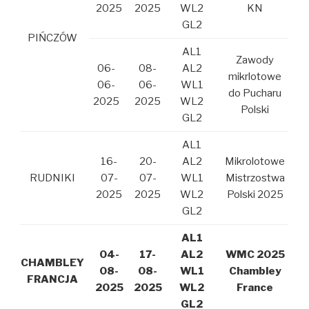
2025
2025
WL2
KN
GL2
PIŃCZÓW
AL1
Zawody
06-
08-
AL2
mikrlotowe
06-
06-
WL1
do Pucharu
2025
2025
WL2
Polski
GL2
AL1
16-
20-
AL2
Mikrolotowe
RUDNIKI
07-
07-
WL1
Mistrzostwa
2025
2025
WL2
Polski 2025
GL2
AL1
04-
17-
AL2
WMC 2025
CHAMBLEY
08-
08-
WL1
Chambley
FRANCJA
2025
2025
WL2
France
GL2