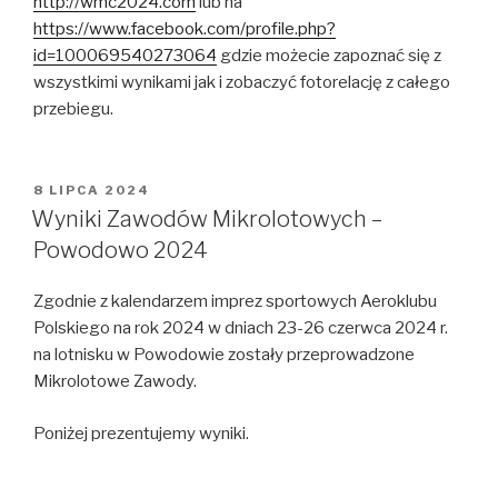
http://wmc2024.com
lub na
https://www.facebook.com/profile.php?
id=100069540273064
gdzie możecie zapoznać się z
wszystkimi wynikami jak i zobaczyć fotorelację z całego
przebiegu.
OPUBLIKOWANE
8 LIPCA 2024
W
Wyniki Zawodów Mikrolotowych –
Powodowo 2024
Zgodnie z kalendarzem imprez sportowych Aeroklubu
Polskiego na rok 2024 w dniach 23-26 czerwca 2024 r.
na lotnisku w Powodowie zostały przeprowadzone
Mikrolotowe Zawody.
Poniżej prezentujemy wyniki.