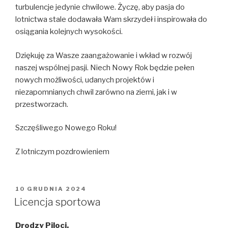
turbulencje jedynie chwilowe. Życzę, aby pasja do
lotnictwa stale dodawała Wam skrzydeł i inspirowała do
osiągania kolejnych wysokości.
Dziękuję za Wasze zaangażowanie i wkład w rozwój
naszej wspólnej pasji. Niech Nowy Rok będzie pełen
nowych możliwości, udanych projektów i
niezapomnianych chwil zarówno na ziemi, jak i w
przestworzach.
Szczęśliwego Nowego Roku!
Z lotniczym pozdrowieniem
OPUBLIKOWANE
10 GRUDNIA 2024
W
Licencja sportowa
Drodzy Piloci,