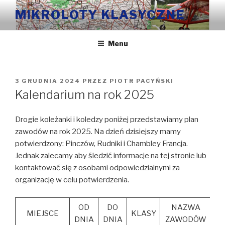
Przeskocz
MIKROLOTY KLASYCZNE
do
treści
Menu
OPUBLIKOWANE
3 GRUDNIA 2024
PRZEZ
PIOTR PACYŃSKI
W
Kalendarium na rok 2025
Drogie koleżanki i koledzy poniżej przedstawiamy plan
zawodów na rok 2025. Na dzień dzisiejszy mamy
potwierdzony: Pinczów, Rudniki i Chambley Francja.
Jednak zalecamy aby śledzić informacje na tej stronie lub
kontaktować się z osobami odpowiedzialnymi za
organizację w celu potwierdzenia.
OD
DO
NAZWA
MIEJSCE
KLASY
DNIA
DNIA
ZAWODÓW