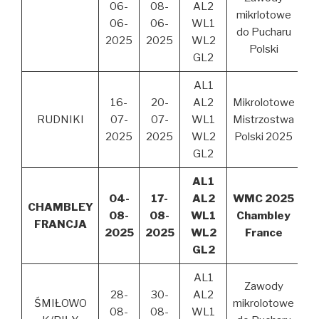
06-
08-
AL2
mikrlotowe
06-
06-
WL1
do Pucharu
2025
2025
WL2
Polski
GL2
AL1
16-
20-
AL2
Mikrolotowe
RUDNIKI
07-
07-
WL1
Mistrzostwa
2025
2025
WL2
Polski 2025
GL2
AL1
04-
17-
AL2
WMC 2025
CHAMBLEY
08-
08-
WL1
Chambley
FRANCJA
2025
2025
WL2
France
GL2
AL1
Zawody
28-
30-
AL2
ŚMIŁOWO
mikrolotowe
08-
08-
WL1