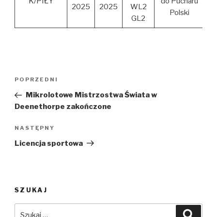
K/PIŁY
do Pucharu
2025
2025
WL2
Polski
GL2
Nawigacja
Poprzedni
POPRZEDNI
wpisu
wpis
Mikrolotowe Mistrzostwa Świata w
Deenethorpe zakończone
Następny
NASTĘPNY
wpis
Licencja sportowa
SZUKAJ
Szukaj:
Szuka