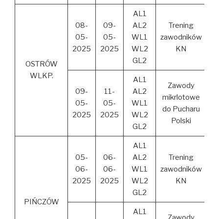
AL1
08-
09-
AL2
Trening
05-
05-
WL1
zawodników
2025
2025
WL2
KN
GL2
OSTRÓW
WLKP.
AL1
Zawody
09-
11-
AL2
mikrlotowe
05-
05-
WL1
do Pucharu
2025
2025
WL2
Polski
GL2
AL1
05-
06-
AL2
Trening
06-
06-
WL1
zawodników
2025
2025
WL2
KN
GL2
PIŃCZÓW
AL1
Zawody