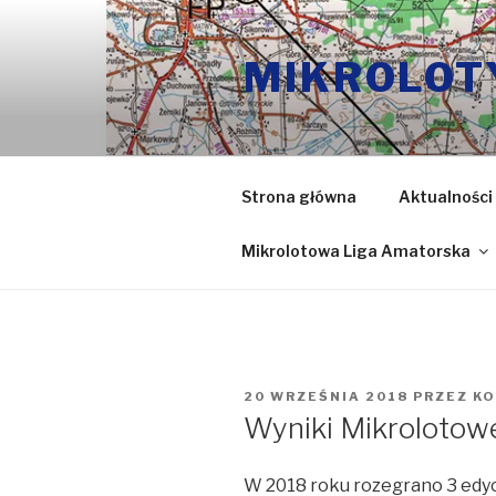
Przeskocz
do
MIKROLOT
treści
Strona główna
Aktualności
Mikrolotowa Liga Amatorska
OPUBLIKOWANE
20 WRZEŚNIA 2018
PRZEZ
K
W
Wyniki Mikrolotow
W 2018 roku rozegrano 3 ed