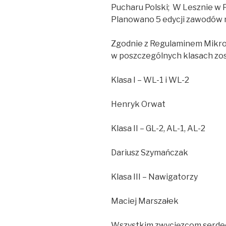
Pucharu Polski; W Lesznie w 
Planowano 5 edycji zawodów n
Zgodnie z Regulaminem Mikro
w poszczególnych klasach zost
Klasa I – WL-1 i WL-2
Henryk Orwat
Klasa II – GL-2, AL-1, AL-2
Dariusz Szymańczak
Klasa III – Nawigatorzy
Maciej Marszałek
Wszystkim zwycięzcom serdecz