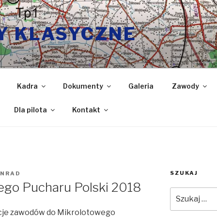
Y KLASYCZNE
Kadra
Dokumenty
Galeria
Zawody
Dla pilota
Kontakt
SZUKAJ
ONRAD
ego Pucharu Polski 2018
Szukaj:
ycje zawodów do Mikrolotowego