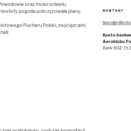
Powodowie oraz Inowrocławiu.
iestety pogoda pokrzyżowała plany.
KONTAKT
biuro@mikrolo
lotowego Pucharu Polski, zwycięzcami
ali:
Konto bankow
Aeroklubu Po
Bank BGŻ: 19
nie gratulujemy, podczas konsultacji