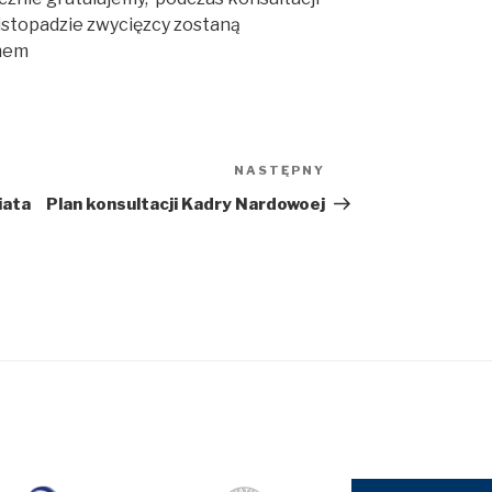
istopadzie zwycięzcy zostaną
omem
NASTĘPNY
Następny
wpis
iata
Plan konsultacji Kadry Nardowoej