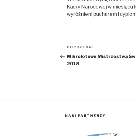
Kadry Narodowej w miesiącu l
wyróżnieni pucharem i dypl
Nawigacja
Poprzedni
POPRZEDNI
wpisu
wpis
Mikrolotowe Mistrzostwa Św
2018
NASI PARTNERZY: