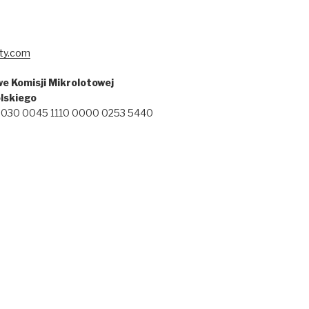
ty.com
e Komisji Mikrolotowej
lskiego
 2030 0045 1110 0000 0253 5440