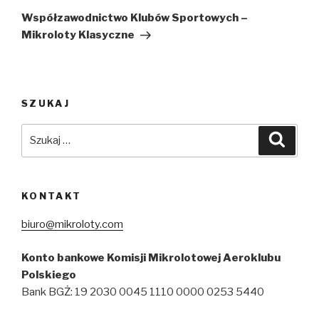
wpis
Współzawodnictwo Klubów Sportowych –
Mikroloty Klasyczne
SZUKAJ
Szukaj:
Szuka
KONTAKT
biuro@mikroloty.com
Konto bankowe Komisji Mikrolotowej Aeroklubu
Polskiego
Bank BGŻ: 19 2030 0045 1110 0000 0253 5440