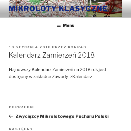
Przeskocz
MIKROLOTY KLASYCZNE
do
treści
Menu
OPUBLIKOWANE
10 STYCZNIA 2018
PRZEZ
KONRAD
W
Kalendarz Zamierzeń 2018
Najnowszy Kalendarz Zamierzeń na 2018 rok jest
dostępny w zakładce Zawody->
Kalendarz
Nawigacja
Poprzedni
POPRZEDNI
wpisu
wpis
Zwycięzcy Mikrolotowego Pucharu Polski
Następny
NASTĘPNY