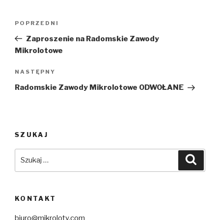
Nawigacja
Poprzedni
POPRZEDNI
wpisu
wpis
Zaproszenie na Radomskie Zawody
Mikrolotowe
Następny
NASTĘPNY
wpis
Radomskie Zawody Mikrolotowe ODWOŁANE
SZUKAJ
Szukaj:
Szuka
KONTAKT
biuro@mikroloty.com