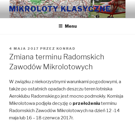
Przeskocz
MIKROLOTY KLASYCZNE
do
treści
Menu
OPUBLIKOWANE
4 MAJA 2017
PRZEZ
KONRAD
W
Zmiana terminu Radomskich
Zawodów Mikrolotowych
W związku z niekorzystnymi warunkami pogodowymi, a
także po ostatnich opadach deszczu teren lotniska
Aeroklubu Radomskiego jest mocno podmokły. Komisja
Mikrolotowa podjęła decyzję o
przełożeniu
terminu
Radomskich Zawodów Mikrolotowych na dzień 12 -14
maja lub 16 – 18 czerwca 2017r.