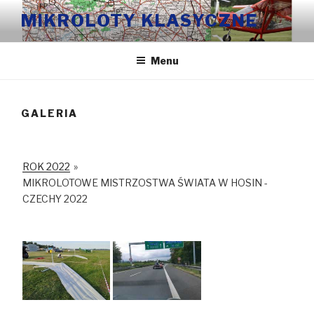
Przeskocz
MIKROLOTY KLASYCZNE
do
treści
Menu
GALERIA
ROK 2022
»
MIKROLOTOWE MISTRZOSTWA ŚWIATA W HOSIN -
CZECHY 2022