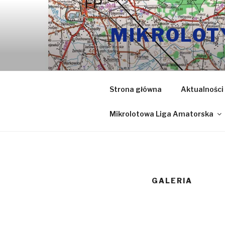
Przeskocz
do
MIKROLOT
treści
Strona główna
Aktualności
Mikrolotowa Liga Amatorska
GALERIA