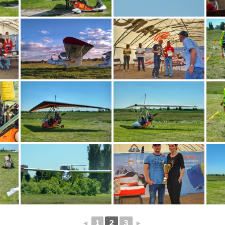
◄
1
2
3
►