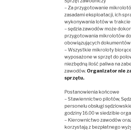
Sprzęt zawodniczy
– Za przygotowanie mikrolot
zasadami eksploatacji, ich sp
wykonywania lotów w trakcie
– sędzia zawodów może doko
przygotowania mikrolotów d
obowiązujących dokumentów i
– Wszystkie mikroloty biorąc
wyposażone w sprzęt do polo
niezbędną ilość paliwa na zab
zawodów.
Organizator nie z
sprzętu.
Postanowienia końcowe
– Stawiennictwo pilotów, Sęd
personelu obsługi sędziowskie
godziny 16.00 w siedzibie org
– Kierownictwo zawodów oraz 
korzystają z bezpłatnego wyż