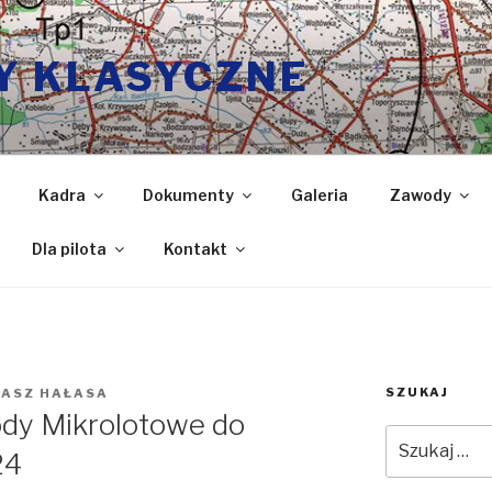
Y KLASYCZNE
Kadra
Dokumenty
Galeria
Zawody
Dla pilota
Kontakt
SZUKAJ
KASZ HAŁASA
dy Mikrolotowe do
Szukaj:
24