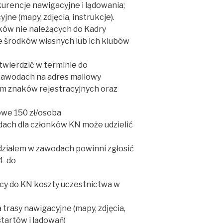
urencje nawigacyjne i lądowania;
jne (mapy, zdjęcia, instrukcje).
ków nie należących do Kadry
e środków własnych lub ich klubów
otwierdzić w terminie do
w zawodach na adres mailowy
m znaków rejestracyjnych oraz
owe 150 zł/osoba
odach dla członków KN może udzielić
 udziałem w zawodach powinni zgłosić
24 do
ący do KN koszty uczestnictwa w
a trasy nawigacyjne (mapy, zdjęcia,
 startów i lądowań)