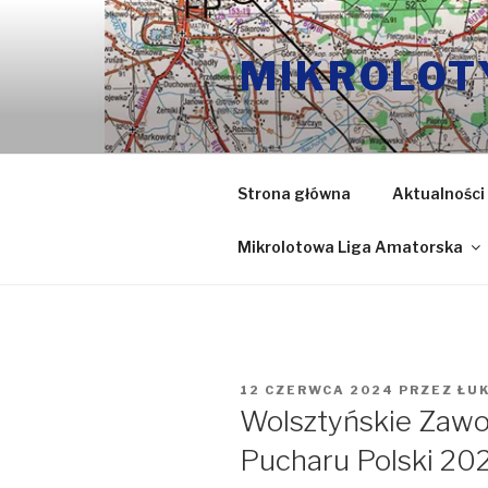
Przeskocz
do
MIKROLOT
treści
Strona główna
Aktualności
Mikrolotowa Liga Amatorska
OPUBLIKOWANE
12 CZERWCA 2024
PRZEZ
ŁU
W
Wolsztyńskie Zawo
Pucharu Polski 20