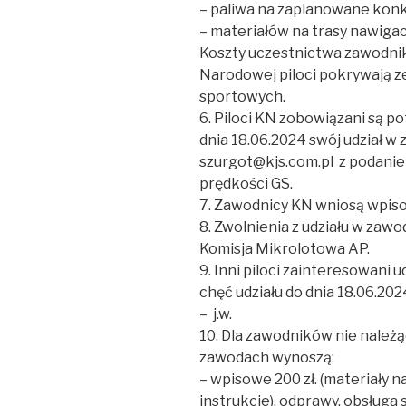
– paliwa na zaplanowane konk
– materiałów na trasy nawigacy
Koszty uczestnictwa zawodni
Narodowej piloci pokrywają z
sportowych.
6. Piloci KN zobowiązani są p
dnia 18.06.2024 swój udział 
szurgot@kjs.com.pl z podanie
prędkości GS.
7. Zawodnicy KN wniosą wpis
8. Zwolnienia z udziału w zaw
Komisja Mikrolotowa AP.
9. Inni piloci zainteresowani
chęć udziału do dnia 18.06.20
– j.w.
10. Dla zawodników nie należ
zawodach wynoszą:
– wpisowe 200 zł. (materiały n
instrukcje), odprawy, obsługa