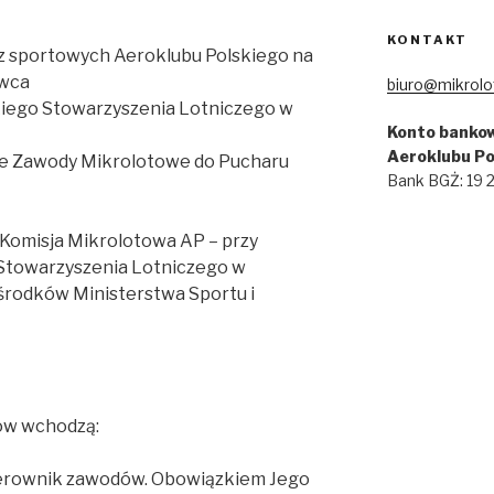
KONTAKT
z sportowych Aeroklubu Polskiego na
rwca
biuro@mikrolo
skiego Stowarzyszenia Lotniczego w
Konto bankow
Aeroklubu Po
e Zawody Mikrolotowe do Pucharu
Bank BGŻ: 19
Komisja Mikrolotowa AP – przy
Stowarzyszenia Lotniczego w
środków Ministerstwa Sportu i
ów wchodzą:
ierownik zawodów. Obowiązkiem Jego