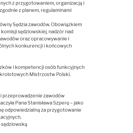
anych z przygotowaniem, organizacją i
godnie z planem, regulaminami
Główny Sędzia zawodów. Obowiązkiem
 komisji sędziowskiej, nadzór nad
zawodów oraz opracowywanie i
ólnych konkurencji i końcowych
zków i kompetencji osób funkcyjnych
ikrolotowych Mistrzostw Polski.
 i przeprowadzenie zawodów
czyła Pana Stanisława Szperę – jako
ę odpowiedzialną za przygotowanie
gacyjnych.
ę sędziowską