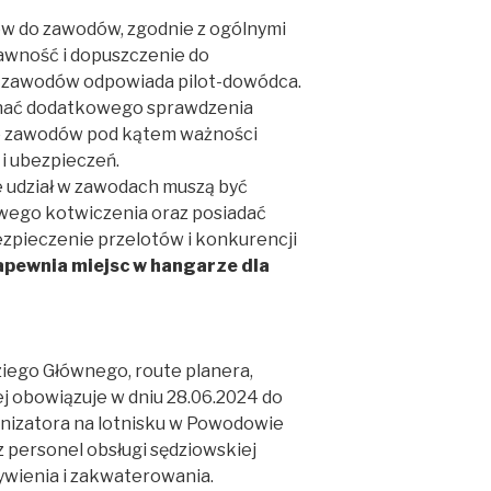
ów do zawodów, zgodnie z ogólnymi
rawność i dopuszczenie do
 zawodów odpowiada pilot-dowódca.
nać dodatkowego sprawdzenia
o zawodów pod kątem ważności
 ubezpieczeń.
e udział w zawodach muszą być
wego kotwiczenia oraz posiadać
ezpieczenie przelotów i konkurencji
apewnia miejsc w hangarze dla
ziego Głównego, route planera,
j obowiązuje w dniu 28.06.2024 do
anizatora na lotnisku w Powodowie
personel obsługi sędziowskiej
ywienia i zakwaterowania.