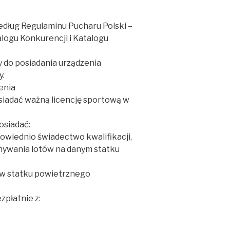
dług Regulaminu Pucharu Polski –
logu Konkurencji i Katalogu
y do posiadania urządzenia
y.
enia
siadać ważną licencję sportową w
osiadać:
powiednio świadectwo kwalifikacji,
nywania lotów na danym statku
ów statku powietrznego
zpłatnie z: