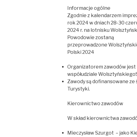
Informacje ogólne
Zgodnie z kalendarzem impre
rok 2024 w dniach 28-30 cze
2024 r. na lotnisku Wolsztyń
Powodowie zostaną
przeprowadzone Wolsztyński
Polski 2024
Organizatorem zawodów jest 
współudziale Wolsztyńskiego
Zawody są dofinansowane ze 
Turystyki.
Kierownictwo zawodów
W skład kierownictwa zawod
Mieczysław Szurgot – jako K