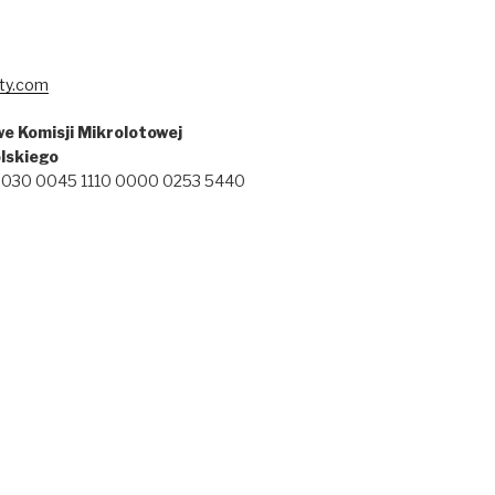
ty.com
e Komisji Mikrolotowej
lskiego
 2030 0045 1110 0000 0253 5440