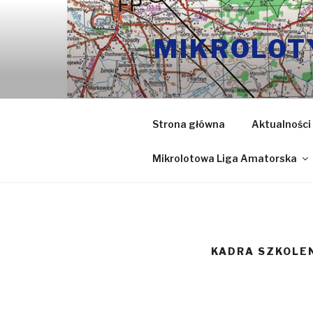
Przeskocz
do
MIKROLOT
treści
Strona główna
Aktualności
Mikrolotowa Liga Amatorska
KADRA SZKOLE