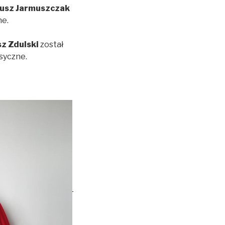
usz Jarmuszczak
ne.
z Zdulski
został
syczne.