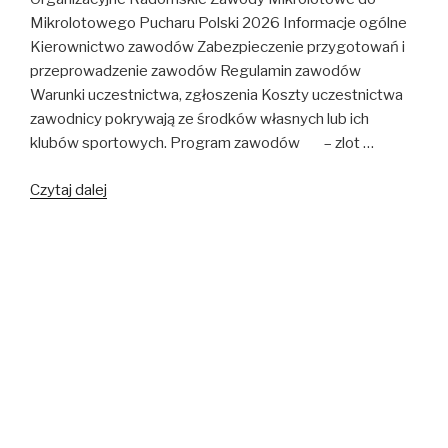
Mikrolotowego Pucharu Polski 2026 Informacje ogólne
Kierownictwo zawodów Zabezpieczenie przygotowań i
przeprowadzenie zawodów Regulamin zawodów
Warunki uczestnictwa, zgłoszenia Koszty uczestnictwa
zawodnicy pokrywają ze środków własnych lub ich
klubów sportowych. Program zawodów – zlot …
Radomskie
Czytaj dalej
Zawody
Mikrolotowe
OPUBLIKOWANE
1 LIPCA 2025
do
W
Mikrolotowe Mistrzostwa Polski 2025
Mikrolotowego
Pucharu
Pismo Organizacyjne 1.0Mikrolotowe Mistrzostwa Polski
Polski
– Częstochowa 2025 – Lotnisko Rudniki Informacje
2026
ogólne Kierownictwo zawodów Zabezpieczenie
przygotowań i przeprowadzenie zawodów Regulamin
zawodów Warunki uczestnictwa, zgłoszenia c) ważne
badania lotniczo-lekarskie Sprzęt zawodniczy