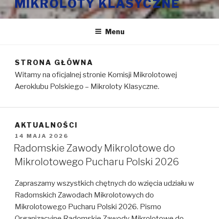
MIKROLOTY KLASYCZNE
Menu
STRONA GŁÓWNA
Witamy na oficjalnej stronie Komisji Mikrolotowej
Aeroklubu Polskiego – Mikroloty Klasyczne.
AKTUALNOŚCI
OPUBLIKOWANE
14 MAJA 2026
W
Radomskie Zawody Mikrolotowe do
Mikrolotowego Pucharu Polski 2026
Zapraszamy wszystkich chętnych do wzięcia udziału w
Radomskich Zawodach Mikrolotowych do
Mikrolotowego Pucharu Polski 2026. Pismo
Organizacyjne Radomskie Zawody Mikrolotowe do