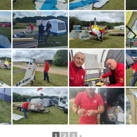
1
2
3
►