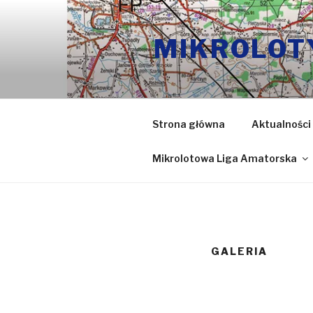
Przeskocz
do
MIKROLOT
treści
Strona główna
Aktualności
Mikrolotowa Liga Amatorska
GALERIA