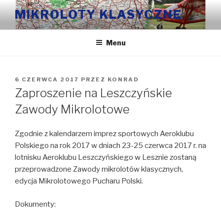
Przeskocz
MIKROLOTY KLASYCZNE
do
treści
Menu
OPUBLIKOWANE
6 CZERWCA 2017
PRZEZ
KONRAD
W
Zaproszenie na Leszczyńskie
Zawody Mikrolotowe
Zgodnie z kalendarzem imprez sportowych Aeroklubu
Polskiego na rok 2017 w dniach 23-25 czerwca 2017 r. na
lotnisku Aeroklubu Leszczyńskiego w Lesznie zostaną
przeprowadzone Zawody mikrolotów klasycznych,
edycja Mikrolotowego Pucharu Polski.
Dokumenty: