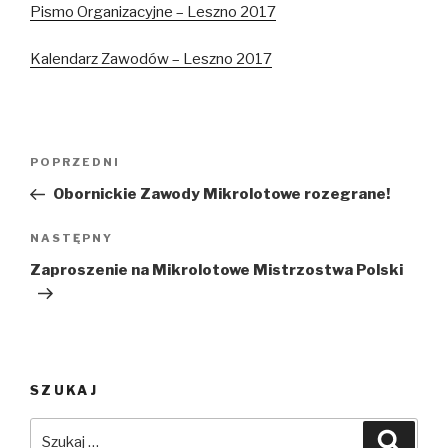
Pismo Organizacyjne – Leszno 2017
Kalendarz Zawodów – Leszno 2017
Nawigacja
Poprzedni
POPRZEDNI
wpisu
wpis
Obornickie Zawody Mikrolotowe rozegrane!
Następny
NASTĘPNY
wpis
Zaproszenie na Mikrolotowe Mistrzostwa Polski
SZUKAJ
Szukaj:
Szuka