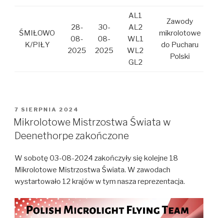
AL1
Zawody
28-
30-
AL2
ŚMIŁOWO
mikrolotowe
08-
08-
WL1
K/PIŁY
do Pucharu
2025
2025
WL2
Polski
GL2
OPUBLIKOWANE
7 SIERPNIA 2024
W
Mikrolotowe Mistrzostwa Świata w
Deenethorpe zakończone
W sobotę 03-08-2024 zakończyły się kolejne 18
Mikrolotowe Mistrzostwa Świata. W zawodach
wystartowało 12 krajów w tym nasza reprezentacja.