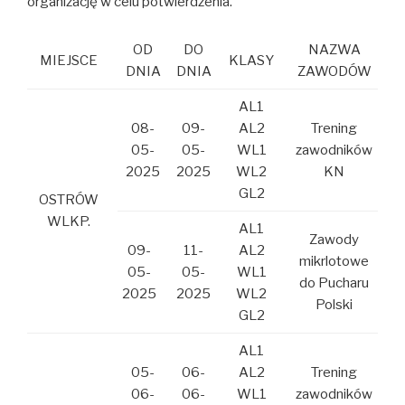
organizację w celu potwierdzenia.
OD
DO
NAZWA
MIEJSCE
KLASY
DNIA
DNIA
ZAWODÓW
AL1
08-
09-
AL2
Trening
05-
05-
WL1
zawodników
2025
2025
WL2
KN
GL2
OSTRÓW
WLKP.
AL1
Zawody
09-
11-
AL2
mikrlotowe
05-
05-
WL1
do Pucharu
2025
2025
WL2
Polski
GL2
AL1
05-
06-
AL2
Trening
06-
06-
WL1
zawodników