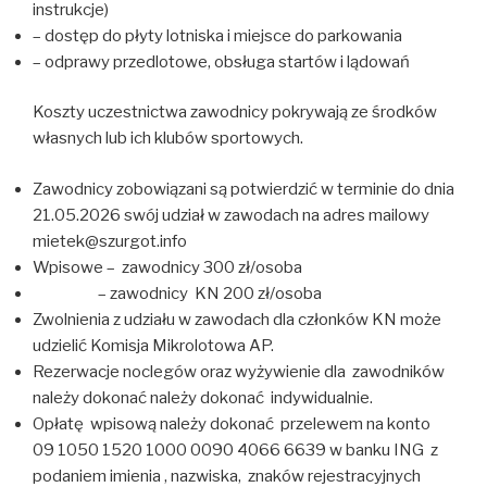
instrukcje)
– dostęp do płyty lotniska i miejsce do parkowania
– odprawy przedlotowe, obsługa startów i lądowań
Koszty uczestnictwa zawodnicy pokrywają ze środków
własnych lub ich klubów sportowych.
Zawodnicy zobowiązani są potwierdzić w terminie do dnia
21.05.2026 swój udział w zawodach na adres mailowy
mietek@szurgot.info
Wpisowe – zawodnicy 300 zł/osoba
– zawodnicy KN 200 zł/osoba
Zwolnienia z udziału w zawodach dla członków KN może
udzielić Komisja Mikrolotowa AP.
Rezerwacje noclegów oraz wyżywienie dla zawodników
należy dokonać należy dokonać indywidualnie.
Opłatę wpisową należy dokonać przelewem na konto
09 1050 1520 1000 0090 4066 6639 w banku ING z
podaniem imienia , nazwiska, znaków rejestracyjnych