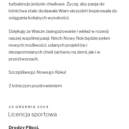
turbulencje jedynie chwilowe. Życzę, aby pasja do
lotnictwa stale dodawała Wam skrzydeł i inspirowała do
osiągania kolejnych wysokości.
Dziękuję za Wasze zaangażowanie i wkład w rozwój
naszej wspólnej pasji. Niech Nowy Rok będzie pełen
nowych możliwości, udanych projektów i
niezapomnianych chwil zarówno na ziemi, jak i w
przestworzach.
Szczęśliwego Nowego Roku!
Z lotniczym pozdrowieniem
OPUBLIKOWANE
10 GRUDNIA 2024
W
Licencja sportowa
Drodzy Piloci,