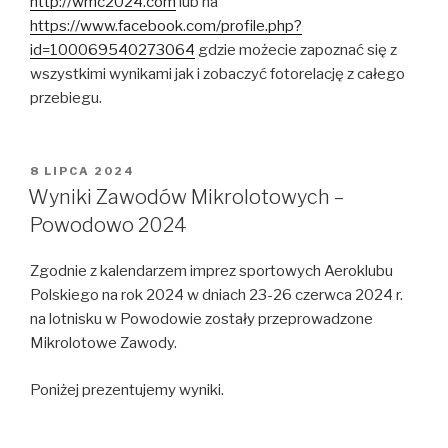
http://wmc2024.com
lub na
https://www.facebook.com/profile.php?
id=100069540273064
gdzie możecie zapoznać się z
wszystkimi wynikami jak i zobaczyć fotorelację z całego
przebiegu.
OPUBLIKOWANE
8 LIPCA 2024
W
Wyniki Zawodów Mikrolotowych –
Powodowo 2024
Zgodnie z kalendarzem imprez sportowych Aeroklubu
Polskiego na rok 2024 w dniach 23-26 czerwca 2024 r.
na lotnisku w Powodowie zostały przeprowadzone
Mikrolotowe Zawody.
Poniżej prezentujemy wyniki.