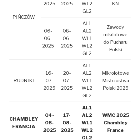
2025
2025
WL2
KN
GL2
PIŃCZÓW
AL1
Zawody
06-
08-
AL2
mikrlotowe
06-
06-
WL1
do Pucharu
2025
2025
WL2
Polski
GL2
AL1
16-
20-
AL2
Mikrolotowe
RUDNIKI
07-
07-
WL1
Mistrzostwa
2025
2025
WL2
Polski 2025
GL2
AL1
04-
17-
AL2
WMC 2025
CHAMBLEY
08-
08-
WL1
Chambley
FRANCJA
2025
2025
WL2
France
GL2